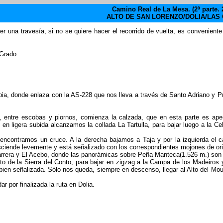
Camino Real de La Mesa. (2ª parte. 
ALTO DE SAN LORENZO/DOLlA/LAS
er una travesía, si no se quiere hacer el recorrido de vuelta, es conveniente 
 Grado
bia, donde enlaza con la AS-228 que nos lleva a través de Santo Adriano y Pr
a, entre escobas y piornos, comienza la calzada, que en esta parte es a
 ligera subida alcanzamos la collada La Tartulla, para bajar luego a la Ce
encontramos un cruce. A la derecha bajamos a Taja y por la izquierda el c
ciende levemente y está señalizado con los correspondientes mojones de ori
rrera y El Acebo, donde las panorámicas sobre Peña Manteca(1.526 m.) son 
to de la Sierra del Conto, para bajar en zigzag a la Campa de los Madeiros 
bien señalizada. Sólo nos queda, siempre en descenso, llegar al Alto del M
 por finalizada la ruta en Dolia.