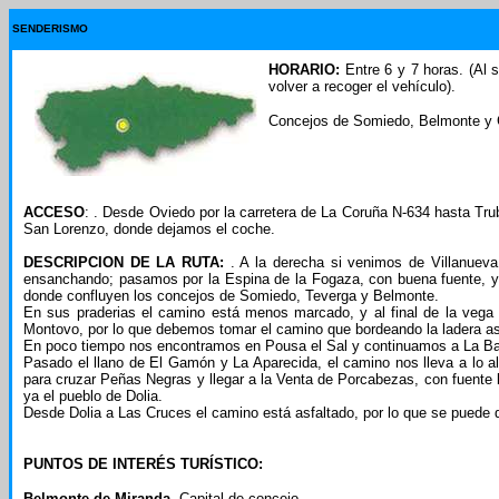
SENDERISMO
HORARIO:
Entre 6 y 7 horas. (Al s
volver a recoger el vehículo).
Concejos de Somiedo, Belmonte y
ACCESO
: . Desde Oviedo por la carretera de La Coruña N-634 hasta Tru
San Lorenzo, donde dejamos el coche.
DESCRIPCION DE LA RUTA:
. A la derecha si venimos de Villanuev
ensanchando; pasamos por la Espina de la Fogaza, con buena fuente, y en
donde confluyen los concejos de Somiedo, Teverga y Belmonte.
En sus praderias el camino está menos marcado, y al final de la vega 
Montovo, por lo que debemos tomar el camino que bordeando la ladera as
En poco tiempo nos encontramos en Pousa el Sal y continuamos a La Ba
Pasado el llano de El Gamón y La Aparecida, el camino nos lleva a lo al
para cruzar Peñas Negras y llegar a la Venta de Porcabezas, con fuente 
ya el pueblo de Dolia.
Desde Dolia a Las Cruces el camino está asfaltado, por lo que se puede dar
PUNTOS DE INTERÉS TURÍSTICO:
Belmonte de Miranda.
Capital de concejo.