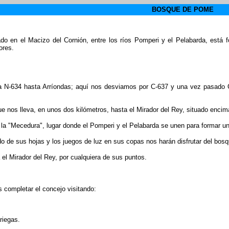
BOSQUE DE POME
 en el Macizo del Cornión, entre los ríos Pomperi y el Pelabarda, está fo
ores.
era N-634 hasta Arríondas; aquí nos desviamos por C-637 y una vez pasado 
ue nos lleva, en unos dos kilómetros, hasta el Mirador del Rey, situado encim
la "Mecedura", lugar donde el Pomperi y el Pelabarda se unen para formar un c
o de sus hojas y los juegos de luz en sus copas nos harán disfrutar del bosq
 el Mirador del Rey, por cualquiera de sus puntos.
 completar el concejo visitando:
riegas.