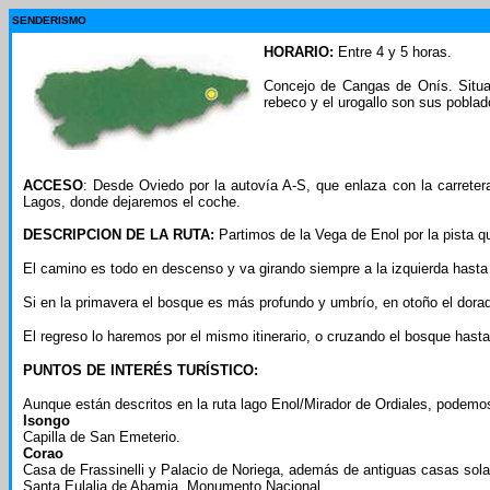
SENDERISMO
HORARIO:
Entre 4 y 5 horas.
Concejo de Cangas de Onís. Situado
rebeco y el urogallo son sus poblad
ACCESO
: Desde Oviedo por la autovía A-S, que enlaza con la carret
Lagos, donde dejaremos el coche.
DESCRIPCION DE LA RUTA:
Partimos de la Vega de Enol por la pista q
El camino es todo en descenso y va girando siempre a la izquierda hasta 
Si en la primavera el bosque es más profundo y umbrío, en otoño el dorad
El regreso lo haremos por el mismo itinerario, o cruzando el bosque hasta
PUNTOS DE INTERÉS TURÍSTICO:
Aunque están descritos en la ruta lago Enol/Mirador de Ordiales, podemos
Isongo
Capilla de San Emeterio.
Corao
Casa de Frassinelli y Palacio de Noriega, además de antiguas casas sola
Santa Eulalia de Abamia. Monumento Nacional.