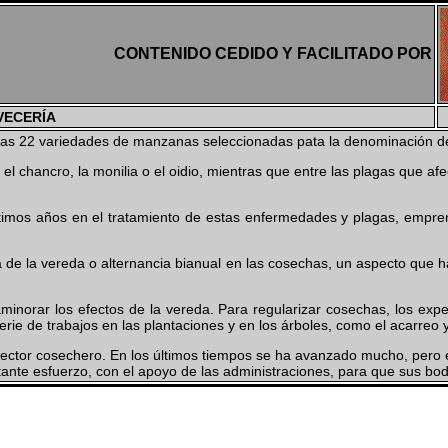
CONTENIDO CEDIDO Y FACILITADO POR
VECERÍA
 las 22 variedades de manzanas seleccionadas pata la denominación de 
chancro, la monilia o el oidio, mientras que entre las plagas que af
ltimos años en el tratamiento de estas enfermedades y plagas, empre
ma de la vereda o alternancia bianual en las cosechas, un aspecto que
aminorar los efectos de la vereda. Para regularizar cosechas, los ex
rie de trabajos en las plantaciones y en los árboles, como el acarreo y
l sector cosechero. En los últimos tiempos se ha avanzado mucho, pero 
ante esfuerzo, con el apoyo de las administraciones, para que sus b