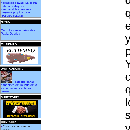
d
hermosas playas. La costa
asturiana dispone de
innumerables rincones
playeros propios de un
"Paraiso Natural".
HIMNO
Escucha nuestro Asturias
Patria Querida
y
EL TIEMPO
GASTRONOMÍA
Nuestro canal
específico del mundo de la
alimentación y el buen
comer...
DIRECTORIO
l
CONTACTA
Contacta con nuestro
equipo...