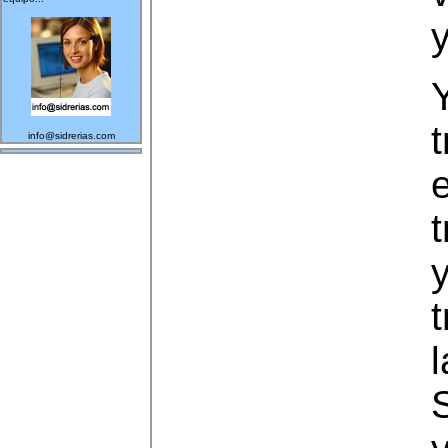
y
Y
t
info@sidrerias.com
e
t
y
t