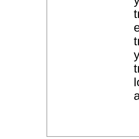
y
t
e
t
y
t