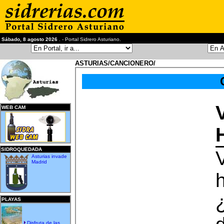
Sábado, 8 agosto 2026
. - Portal Sidrero Asturiano.
ASTURIAS/CANCIONERO/
WEB CAM
SIDROQUEDADA
V
Asturias invade
Madrid
PLAYAS
Disfruta de las