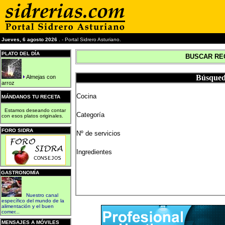
Jueves, 6 agosto 2026
. - Portal Sidrero Asturiano.
PLATO DEL DÍA
BUSCAR RE
Búsqueda
Almejas con
arroz
Cocina
MÁNDANOS TU RECETA
Estamos deseando contar
Categoría
con esos platos originales.
FORO SIDRA
Nº de servicios
Ingredientes
GASTRONOMÍA
Nuestro canal
específico del mundo de la
alimentación y el buen
comer...
MENSAJES A MÓVILES