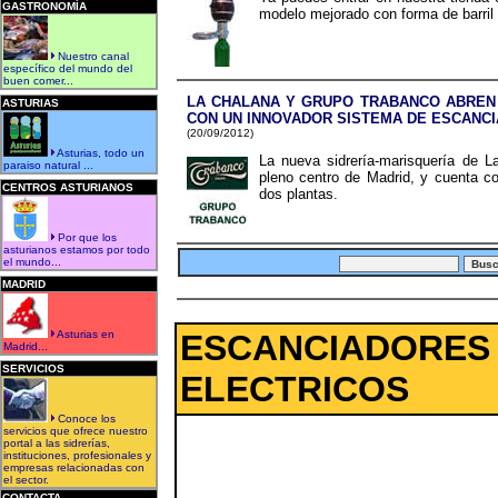
GASTRONOMÍA
modelo mejorado con forma de barril
Nuestro canal
específico del mundo del
buen comer...
LA CHALANA Y GRUPO TRABANCO ABREN 
ASTURIAS
CON UN INNOVADOR SISTEMA DE ESCANC
(20/09/2012)
Asturias, todo un
La nueva sidrería-marisquería de 
paraiso natural ...
pleno centro de Madrid, y cuenta c
CENTROS ASTURIANOS
dos plantas.
Por que los
asturianos estamos por todo
el mundo...
MADRID
Asturias en
ESCANCIADORES 
Madrid...
SERVICIOS
ELECTRICOS
Conoce los
servicios que ofrece nuestro
portal a las sidrerías,
instituciones, profesionales y
empresas relacionadas con
el sector.
CONTACTA