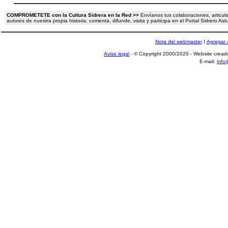
COMPROMETETE con la Cultura Sidrera en la Red >>
Envíanos tus colaboraciones, articulo
autores de nuestra propia historia; comenta, difunde, visita y participa en el Portal Sidrero A
Nota del webmaster
l
Agregar a
Aviso legal
- © Copyright 2000/2020 - Website crea
E-mail:
info