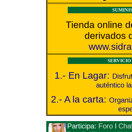
SUMINI
Tienda online d
derivados 
www.sidra
SERVICIO
1.- En Lagar:
Disfru
auténtico la
2.- A la carta:
Organiz
espe
Participa:
Foro
l
Cha