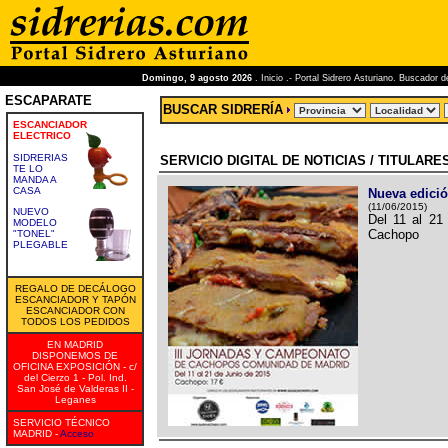
Domingo, 9 agosto 2026
. Inicio .- Portal Sidrero Asturiano. Buscador 
ESCAPARATE
BUSCAR SIDRERÍA
ESCANCIADOR
ELECTRICO
SIDRERIAS
SERVICIO DIGITAL DE NOTICIAS / TITULARE
TE LO
MANDA A
CASA
Nueva edició
(11/06/2015)
NUEVO
Del 11 al 21 
MODELO
Cachopo
"TONEL"
PLEGABLE
REGALO DE DECÁLOGO
ESCANCIADOR Y TAPÓN
ESCANCIADOR CON
TODOS LOS PEDIDOS
EN MADRID
DISPONEMOS DE
OFICINA EXPOSICIÓN - c/
del Cierzo 1 - Pol. Ind.
San José de Valderas II -
Leganes
SERVICIO TÉCNICO
MADRID -
Acceso