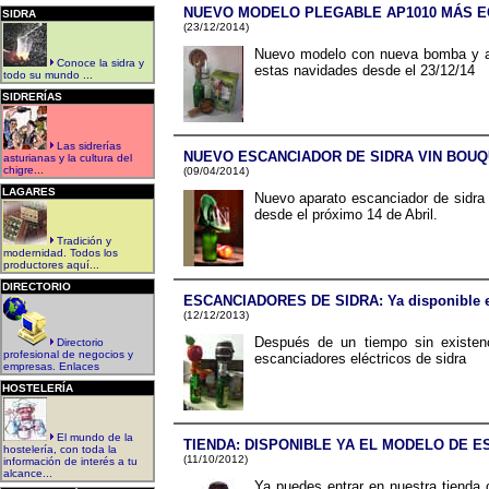
NUEVO MODELO PLEGABLE AP1010 MÁS 
SIDRA
(23/12/2014)
Nuevo modelo con nueva bomba y ac
Conoce la sidra y
estas navidades desde el 23/12/14
todo su mundo .
..
SIDRERÍAS
Las sidrerías
NUEVO ESCANCIADOR DE SIDRA VIN BOU
asturianas y la cultura del
chigre.
..
(09/04/2014)
LAGARES
Nuevo aparato escanciador de sidra e
desde el próximo 14 de Abril.
Tradición y
modernidad. Todos los
productores aquí...
DIRECTORIO
ESCANCIADORES DE SIDRA: Ya disponible el 
(12/12/2013)
Después de un tiempo sin existen
Directorio
profesional de negocios y
escanciadores eléctricos de sidra
empresas. Enlaces
HOSTELERÍA
El mundo de la
TIENDA: DISPONIBLE YA EL MODELO DE 
hostelería, con toda la
(11/10/2012)
información de interés a tu
alcance...
Ya puedes entrar en nuestra tienda o