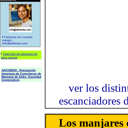
Contacta con nuestro
equipo...
info@sidrerias.com
Colección de etiquetas de
sidra natural
AACOMASI.
(Agrupación
Asturiana de Cosecheros de
Manzano de Sidra, Sociedad
Cooperativa).
ver los disti
escanciadores d
Los manjares 