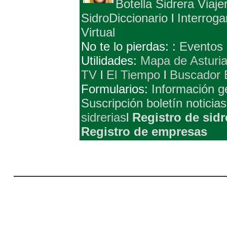
Botella Sidrera Viaje
SidroDiccionario
l
Interroga
Virtual
No te lo pierdas: :
Eventos 
Utilidades:
Mapa de Asturi
TV
l
El Tiempo
l
Buscador 
Formularios:
Información g
Suscripción boletín noticias
sidrerias
l
Registro de sidr
Registro de empresas