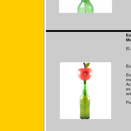
Es
Mo
El
Es
Es
me
Ac
es
so
Pu