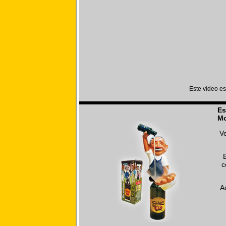
Este vídeo e
Es
Mo
V
c
A