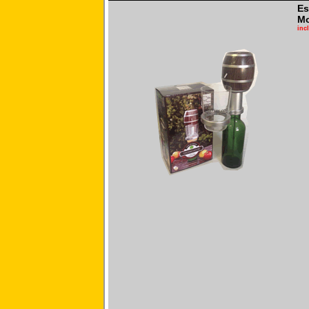
Es
Mo
inc