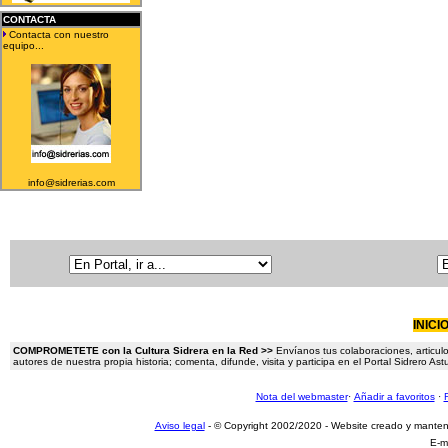
CONTACTA
Contacta con nuestro
equipo...
info@sidrerias.com
INICI
COMPROMETETE con la Cultura Sidrera en la Red >>
Envíanos tus colaboraciones, articulo
autores de nuestra propia historia; comenta, difunde, visita y participa en el Portal Sidrero A
Nota del webmaster
·
Añadir a favoritos
·
Aviso legal
- © Copyright 2002/2020 - Website creado y mante
E-m