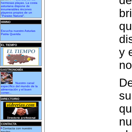
de
hermosas playas. La costa
asturiana dispone de
br
innumerables rincones
playeros propios de un
"Paraiso Natural".
qu
HIMNO
Escucha nuestro Asturias
Patria Querida
di
EL TIEMPO
y 
no
GASTRONOMÍA
De
Nuestro canal
específico del mundo de la
alimentación y el buen
su
comer...
DIRECTORIO
qu
nu
CONTACTA
Contacta con nuestro
equipo...