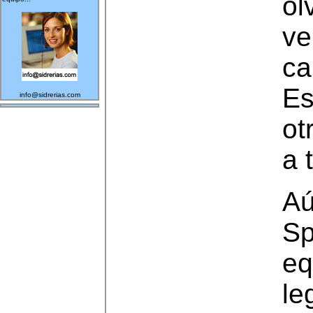
ol
ve
ca
E
info@sidrerias.com
ot
a 
Aú
Sp
eq
le