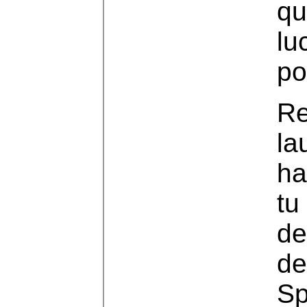
qu
lu
po
Re
la
ha
tu
de
de
Sp