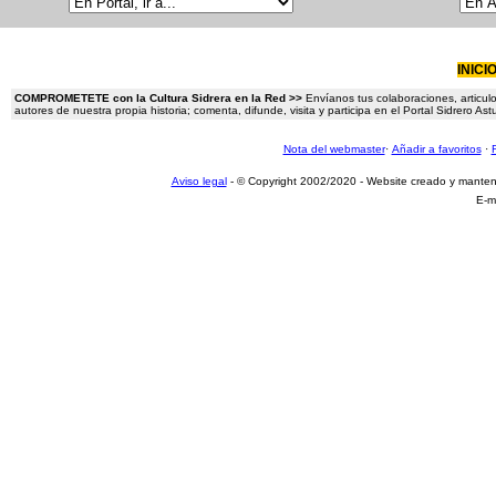
INICI
COMPROMETETE con la Cultura Sidrera en la Red >>
Envíanos tus colaboraciones, articulo
autores de nuestra propia historia; comenta, difunde, visita y participa en el Portal Sidrero A
Nota del webmaster
·
Añadir a favoritos
·
Aviso legal
- © Copyright 2002/2020 - Website creado y mante
E-m