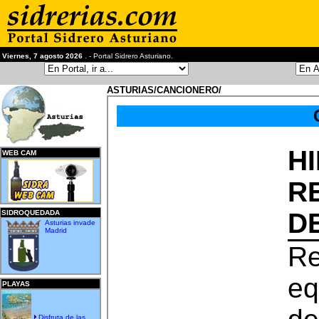
Viernes, 7 agosto 2026
. - Portal Sidrero Asturiano.
ASTURIAS/CANCIONERO/
H
WEB CAM
R
D
SIDROQUEDADA
Asturias invade
Madrid
Re
eq
PLAYAS
Disfruta de las