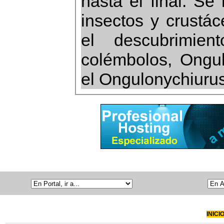
hasta el final. Se
insectos y crustá
el descubrimi
colémbolos, Ongul
el Ongulonychiurus
INICI