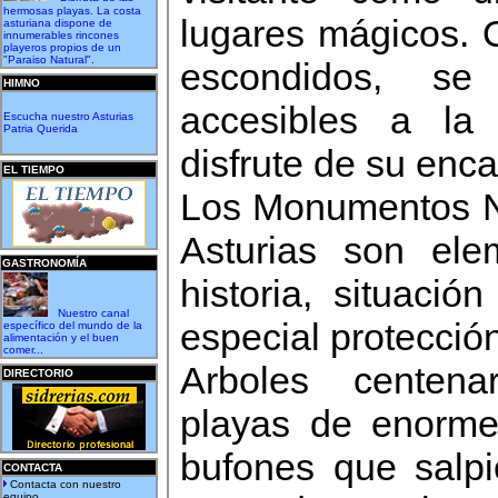
hermosas playas. La costa
lugares mágicos. 
asturiana dispone de
innumerables rincones
playeros propios de un
"Paraiso Natural".
escondidos, se
HIMNO
accesibles a la
Escucha nuestro Asturias
Patria Querida
disfrute de su enca
EL TIEMPO
Los Monumentos N
Asturias son el
GASTRONOMÍA
historia, situació
Nuestro canal
especial protección
específico del mundo de la
alimentación y el buen
comer...
Arboles centena
DIRECTORIO
playas de enorme
bufones que salpi
CONTACTA
Contacta con nuestro
equipo...