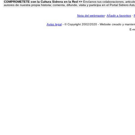
COMPROMETETE con la Cultura Sidrera en la Red >>
Envíanos tus colaboraciones, articulo
autores de nuestra propia historia; comenta, difunde, visita y participa en el Portal Sidrero A
Nota del webmaster
·
Añadir a favoritos
·
Aviso legal
- © Copyright 2002/2020 - Website creado y mante
E-m