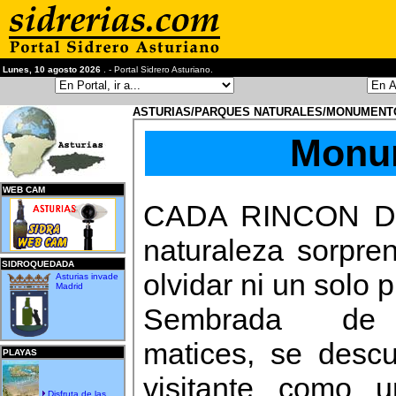
Lunes, 10 agosto 2026
. - Portal Sidrero Asturiano.
ASTURIAS/PARQUES NATURALES/MONUMENT
Monum
WEB CAM
CADA RINCON DE 
naturaleza sorpre
SIDROQUEDADA
olvidar ni un solo 
Asturias invade
Madrid
Sembrada de 
matices, se descu
PLAYAS
visitante como 
Disfruta de las