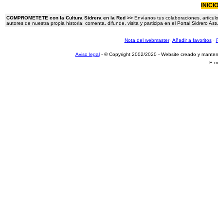
INICI
COMPROMETETE con la Cultura Sidrera en la Red >>
Envíanos tus colaboraciones, articulo
autores de nuestra propia historia; comenta, difunde, visita y participa en el Portal Sidrero A
Nota del webmaster
·
Añadir a favoritos
·
Aviso legal
- © Copyright 2002/2020 - Website creado y mante
E-m