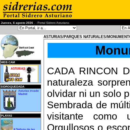
Jueves, 6 agosto 2026
. - Portal Sidrero Asturiano.
ASTURIAS/PARQUES NATURALES/MONUMENT
Monum
WEB CAM
CADA RINCON DE 
naturaleza sorpre
SIDROQUEDADA
olvidar ni un solo 
Asturias invade
Madrid
Sembrada de múlti
visitante como 
PLAYAS
Orgullosos o esco
Disfruta de las