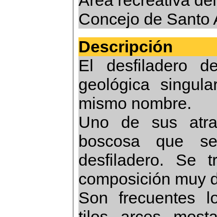
Area recreativa del
Concejo de Santo 
Descripción
El desfiladero 
geológica singula
mismo nombre.
Uno de sus atrac
boscosa que se
desfiladero. Se
composición muy d
Son frecuentes lo
tilos, arces, mos