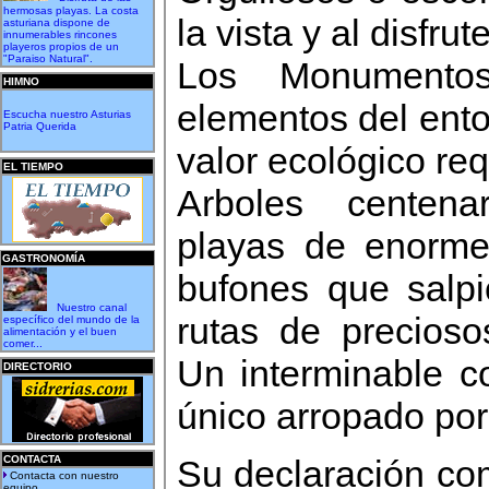
hermosas playas. La costa
la vista y al disfru
asturiana dispone de
innumerables rincones
playeros propios de un
"Paraiso Natural".
Los Monumentos
HIMNO
elementos del entor
Escucha nuestro Asturias
Patria Querida
valor ecológico re
EL TIEMPO
Arboles centena
playas de enorme
GASTRONOMÍA
bufones que salpi
Nuestro canal
rutas de precioso
específico del mundo de la
alimentación y el buen
comer...
Un interminable co
DIRECTORIO
único arropado por
CONTACTA
Su declaración co
Contacta con nuestro
equipo...