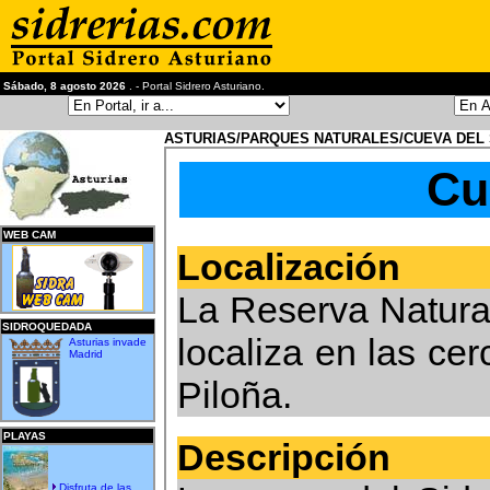
Sábado, 8 agosto 2026
. - Portal Sidrero Asturiano.
ASTURIAS/PARQUES NATURALES/CUEVA DEL
Cu
WEB CAM
Localización
La Reserva Natural
SIDROQUEDADA
localiza en las cer
Asturias invade
Madrid
Piloña.
PLAYAS
Descripción
Disfruta de las