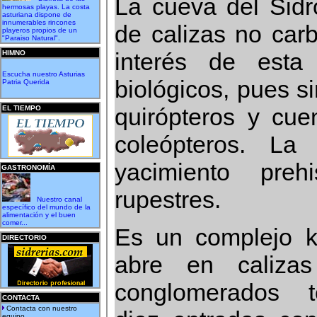
La cueva del Sidr
hermosas playas. La costa
asturiana dispone de
innumerables rincones
de calizas no carb
playeros propios de un
"Paraiso Natural".
interés de esta
HIMNO
Escucha nuestro Asturias
biológicos, pues s
Patria Querida
quirópteros y cu
EL TIEMPO
coleópteros. La
yacimiento preh
GASTRONOMÍA
rupestres.
Nuestro canal
específico del mundo de la
alimentación y el buen
comer...
Es un complejo k
DIRECTORIO
abre en calizas
conglomerados te
CONTACTA
Contacta con nuestro
equipo...