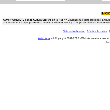
INICI
COMPROMETETE con la Cultura Sidrera en la Red >>
Envíanos tus colaboraciones, articulo
autores de nuestra propia historia; comenta, difunde, visita y participa en el Portal Sidrero A
Nota del webmaster
·
Añadir a favoritos
·
Aviso legal
- © Copyright 2002/2020 - Website creado y mante
E-m