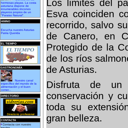
Los limites del p
hermosas playas. La costa
asturiana dispone de
innumerables rincones
Esva coinciden co
playeros propios de un
"Paraiso Natural".
recorrido, salvo 
HIMNO
Escucha nuestro Asturias
de Canero, en C
Patria Querida
Protegido de la Co
EL TIEMPO
de los ríos salmon
de Asturias.
GASTRONOMÍA
Nuestro canal
Disfruta de u
específico del mundo de la
alimentación y el buen
comer...
conservación y cu
DIRECTORIO
toda su extensió
gran belleza.
CONTACTA
Contacta con nuestro
equipo...