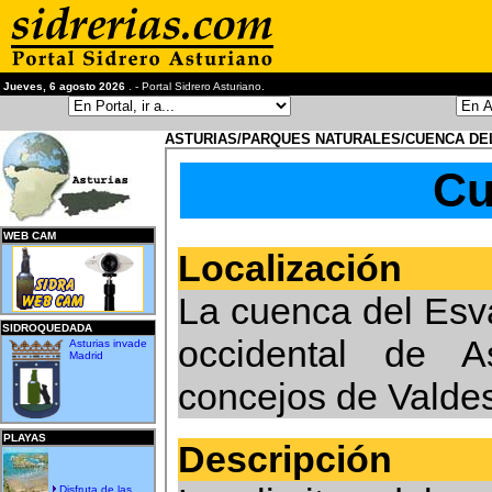
Jueves, 6 agosto 2026
. - Portal Sidrero Asturiano.
ASTURIAS/PARQUES NATURALES/CUENCA DE
Cu
WEB CAM
Localización
La cuenca del Esva
SIDROQUEDADA
occidental de A
Asturias invade
Madrid
concejos de Valdes
PLAYAS
Descripción
Disfruta de las