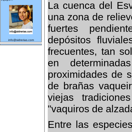
La cuenca del Es
una zona de relie
fuertes pendie
depósitos fluvia
info@sidrerias.com
frecuentes, tan so
en determinada
proximidades de 
de brañas vaquei
viejas tradicione
"vaquiros de alzad
Entre las especie