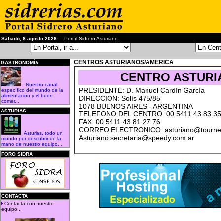
Sábado, 8 agosto 2026
. - Portal Sidrero Asturiano.
CENTROS ASTURIANOS/AMERICA
GASTRONOMÍA
CENTRO ASTURI
Nuestro canal
PRESIDENTE: D. Manuel Cardín García
específico del mundo de la
alimentación y el buen
DIRECCION: Solís 475/85
comer...
1078 BUENOS AIRES - ARGENTINA
ASTURIAS
TELEFONO DEL CENTRO: 00 5411 43 83 35
FAX: 00 5411 43 81 27 76
CORREO ELECTRONICO: asturiano@tournet
Asturias, todo un
Asturiano.secretaria@speedy.com.ar
mundo por descubrir de la
mano de nuestro equipo...
FORO SIDRA
CONTACTA
Contacta con nuestro
equipo...