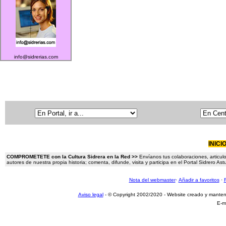
info@sidrerias.com
INICI
COMPROMETETE con la Cultura Sidrera en la Red >>
Envíanos tus colaboraciones, articulo
autores de nuestra propia historia; comenta, difunde, visita y participa en el Portal Sidrero A
Nota del webmaster
·
Añadir a favoritos
·
Aviso legal
- © Copyright 2002/2020 - Website creado y mante
E-m