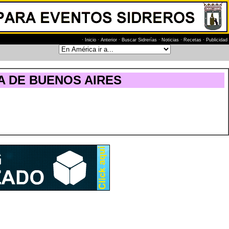
·
Inicio
·
Anterior
·
Buscar Sidrerías
·
Noticias
·
Recetas
·
Publicidad
 DE BUENOS AIRES