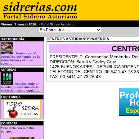
Viernes, 7 agosto 2026
. - Portal Sidrero Asturiano.
CENTROS ASTURIANOS/AMERICA
GASTRONOMÍA
CENTR
Nuestro canal
PRESIDENTE: D. Constantino Menéndez Rod
específico del mundo de la
alimentación y el buen
DIRECCION: Beruti y Godoy Cruz
comer...
1425 BUENOS AIRES - REPUBLICA ARGENT
ASTURIAS
TELEFONO DEL CENTRO: 00 5411 47 73 33
FAX: 00 5411 47 73 76 43
Asturias, todo un
mundo por descubrir de la
mano de nuestro equipo...
FORO SIDRA
CONTACTA
Contacta con nuestro
equipo...