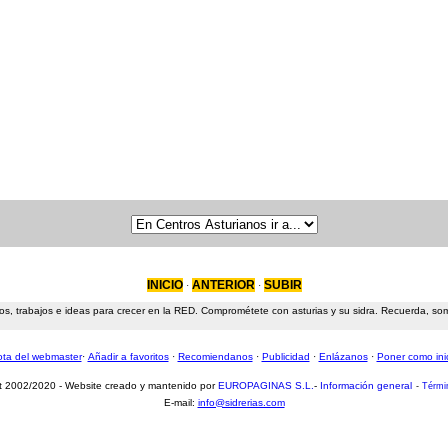
INICIO
ANTERIOR
SUBIR
·
·
s, trabajos e ideas para crecer en la RED. Comprométete con asturias y su sidra. Recuerda, somos
ta del webmaster
·
Añadir a favoritos
·
Recomiendanos
·
Publicidad
·
Enlázanos
·
Poner como ini
t 2002/2020 - Website creado y mantenido por
EUROPAGINAS S.L.
-
Información general
-
Térmi
E-mail:
info@sidrerias.com