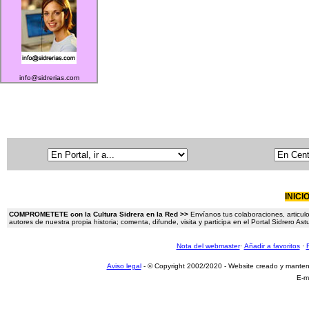
info@sidrerias.com
INICI
COMPROMETETE con la Cultura Sidrera en la Red >>
Envíanos tus colaboraciones, articulo
autores de nuestra propia historia; comenta, difunde, visita y participa en el Portal Sidrero A
Nota del webmaster
·
Añadir a favoritos
·
Aviso legal
- © Copyright 2002/2020 - Website creado y mante
E-m