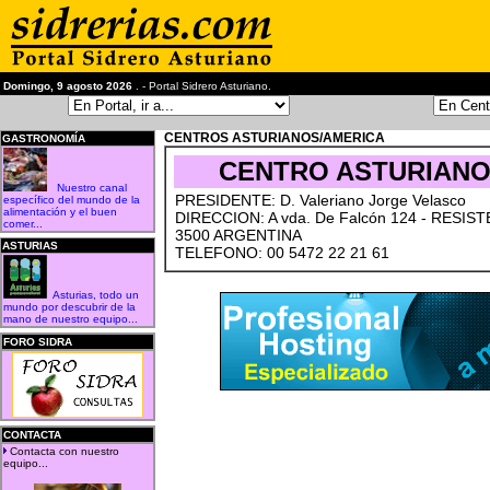
Domingo, 9 agosto 2026
. - Portal Sidrero Asturiano.
CENTROS ASTURIANOS/AMERICA
GASTRONOMÍA
CENTRO ASTURIANO
Nuestro canal
PRESIDENTE: D. Valeriano Jorge Velasco
específico del mundo de la
alimentación y el buen
DIRECCION: A vda. De Falcón 124 - RESIS
comer...
3500 ARGENTINA
ASTURIAS
TELEFONO: 00 5472 22 21 61
Asturias, todo un
mundo por descubrir de la
mano de nuestro equipo...
FORO SIDRA
CONTACTA
Contacta con nuestro
equipo...