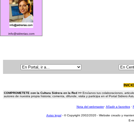
info@sidrerias.com
INICI
COMPROMETETE con la Cultura Sidrera en la Red >>
Envíanos tus colaboraciones, articulo
autores de nuestra propia historia; comenta, difunde, visita y participa en el Portal Sidrero A
Nota del webmaster
·
Añadir a favoritos
·
Aviso legal
- © Copyright 2002/2020 - Website creado y mante
E-m