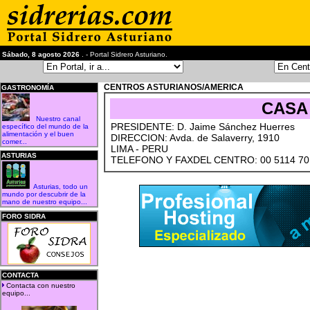
Sábado, 8 agosto 2026
. - Portal Sidrero Asturiano.
CENTROS ASTURIANOS/AMERICA
GASTRONOMÍA
CASA
Nuestro canal
PRESIDENTE: D. Jaime Sánchez Huerres
específico del mundo de la
alimentación y el buen
DIRECCION: Avda. de Salaverry, 1910
comer...
LIMA - PERU
ASTURIAS
TELEFONO Y FAXDEL CENTRO: 00 5114 70
Asturias, todo un
mundo por descubrir de la
mano de nuestro equipo...
FORO SIDRA
CONTACTA
Contacta con nuestro
equipo...