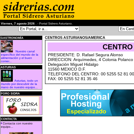
Viernes, 7 agosto 2026
. - Portal Sidrero Asturiano.
CENTROS ASTURIANOS/AMERICA
GASTRONOMÍA
CENTRO 
Nuestro canal
PRESIDENTE: D. Rafael Segura Alonso
específico del mundo de la
alimentación y el buen
DIRECCION: Arquímedes, 4 Colonia Polanco
comer...
Delegación Miguel Hidalgo
ASTURIAS
11560 MEXICO D.F.
TELEFONO DEL CENTRO: 00 5255 52 81 00
FAX: 00 5255 52 81 35 46
Asturias, todo un
mundo por descubrir de la
mano de nuestro equipo...
FORO SIDRA
CONTACTA
Contacta con nuestro
equipo...