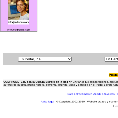
info@sidrerias.com
INICI
COMPROMETETE con la Cultura Sidrera en la Red >>
Envíanos tus colaboraciones, articulo
autores de nuestra propia historia; comenta, difunde, visita y participa en el Portal Sidrero A
Nota del webmaster
·
Añadir a favoritos
·
Aviso legal
- © Copyright 2002/2020 - Website creado y mante
E-m