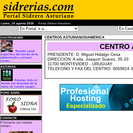
Lunes, 10 agosto 2026
. - Portal Sidrero Asturiano.
CENTROS ASTURIANOS/AMERICA
GASTRONOMÍA
CENTRO 
Nuestro canal
PRESIDENTE: D. Miguel Hidalgo Cesa
específico del mundo de la
alimentación y el buen
DIRECCION: A vda. Joaquín Suárez, 35-33
comer...
11700 MONTEVIDEO - URUGUAY
ASTURIAS
TELEFONO Y FAX DEL CENTRO: 0059824 3
Asturias, todo un
mundo por descubrir de la
mano de nuestro equipo...
FORO SIDRA
CONTACTA
Contacta con nuestro
equipo...