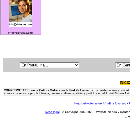
info@sidrerias.com
INICI
COMPROMETETE con la Cultura Sidrera en la Red >>
Envíanos tus colaboraciones, articulo
autores de nuestra propia historia; comenta, difunde, visita y participa en el Portal Sidrero A
Nota del webmaster
·
Añadir a favoritos
·
Aviso legal
- © Copyright 2002/2020 - Website creado y mante
E-m