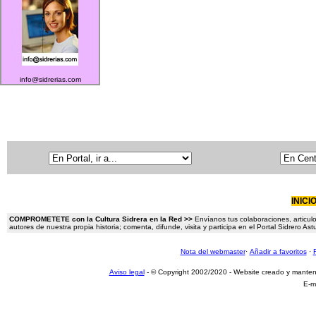
info@sidrerias.com
INICI
COMPROMETETE con la Cultura Sidrera en la Red >>
Envíanos tus colaboraciones, articulo
autores de nuestra propia historia; comenta, difunde, visita y participa en el Portal Sidrero A
Nota del webmaster
·
Añadir a favoritos
·
Aviso legal
- © Copyright 2002/2020 - Website creado y mante
E-m