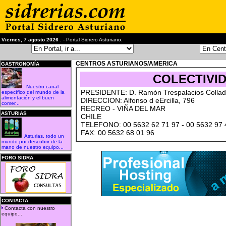
Viernes, 7 agosto 2026
. - Portal Sidrero Asturiano.
CENTROS ASTURIANOS/AMERICA
GASTRONOMÍA
COLECTIVI
Nuestro canal
PRESIDENTE: D. Ramón Trespalacios Colla
específico del mundo de la
alimentación y el buen
DIRECCION: Alfonso d eErcilla, 796
comer...
RECREO - VIÑA DEL MAR
ASTURIAS
CHILE
TELEFONO: 00 5632 62 71 97 - 00 5632 97 
FAX: 00 5632 68 01 96
Asturias, todo un
mundo por descubrir de la
mano de nuestro equipo...
FORO SIDRA
CONTACTA
Contacta con nuestro
equipo...