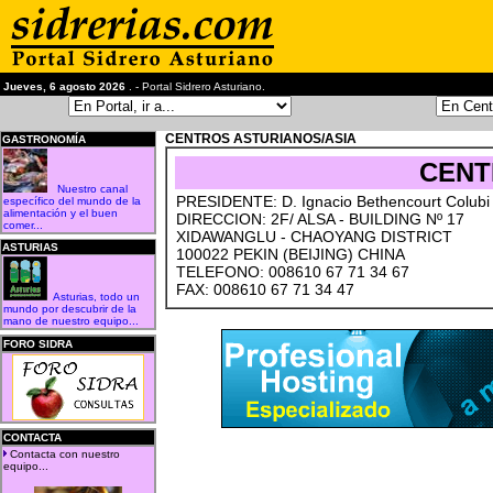
Jueves, 6 agosto 2026
. - Portal Sidrero Asturiano.
CENTROS ASTURIANOS/ASIA
GASTRONOMÍA
CENT
Nuestro canal
PRESIDENTE: D. Ignacio Bethencourt Colubi
específico del mundo de la
alimentación y el buen
DIRECCION: 2F/ ALSA - BUILDING Nº 17
comer...
XIDAWANGLU - CHAOYANG DISTRICT
ASTURIAS
100022 PEKIN (BEIJING) CHINA
TELEFONO: 008610 67 71 34 67
FAX: 008610 67 71 34 47
Asturias, todo un
mundo por descubrir de la
mano de nuestro equipo...
FORO SIDRA
CONTACTA
Contacta con nuestro
equipo...