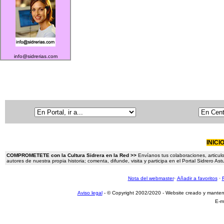
info@sidrerias.com
INICI
COMPROMETETE con la Cultura Sidrera en la Red >>
Envíanos tus colaboraciones, articulo
autores de nuestra propia historia; comenta, difunde, visita y participa en el Portal Sidrero A
Nota del webmaster
·
Añadir a favoritos
·
Aviso legal
- © Copyright 2002/2020 - Website creado y mante
E-m