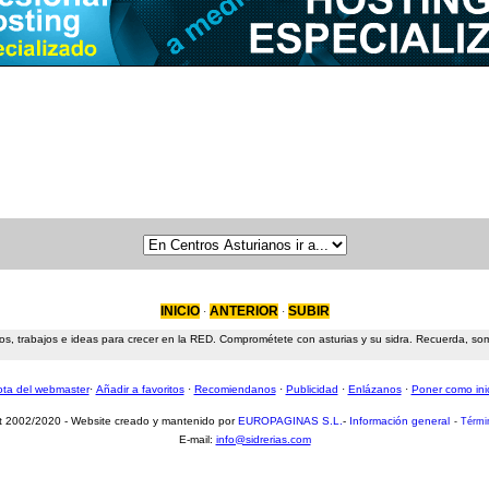
INICIO
ANTERIOR
SUBIR
·
·
s, trabajos e ideas para crecer en la RED. Comprométete con asturias y su sidra. Recuerda, somos
ta del webmaster
·
Añadir a favoritos
·
Recomiendanos
·
Publicidad
·
Enlázanos
·
Poner como ini
t 2002/2020 - Website creado y mantenido por
EUROPAGINAS S.L.
-
Información general
-
Térmi
E-mail:
info@sidrerias.com