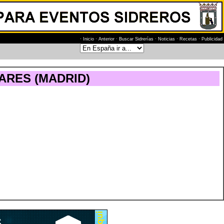
·
Inicio
·
Anterior
·
Buscar Sidrerías
·
Noticias
·
Recetas
·
Publicidad
ARES (MADRID)