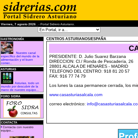
Viernes, 7 agosto 2026
. - Portal Sidrero Asturiano.
CENTROS ASTURIANOS/ESPAÑA
GASTRONOMÍA
CA
Nuestro canal
PRESIDENTE: D. Julio Suarez Barzana
específico del mundo de la
alimentación y el buen
DIRECCION: Cl./ Ronda de Pescadería, 26
comer...
28801 ALCALA DE HENARES - MADRID
ASTURIAS
TELEFONO DEL CENTRO: 918 81 20 57
FAX: 916 77 74 79
Asturias, todo un
Los lunes la casa permanece cerrada, los miér
mundo por descubrir de la
mano de nuestro equipo...
www.casasturiasalcala.com
FORO SIDRA
correo electrónico:
info@casasturiasalcala.c
CONTACTA
Contacta con nuestro
equipo...