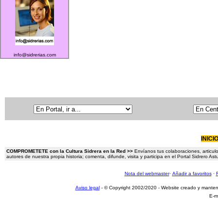
info@sidrerias.com
INICI
COMPROMETETE con la Cultura Sidrera en la Red >>
Envíanos tus colaboraciones, articulo
autores de nuestra propia historia; comenta, difunde, visita y participa en el Portal Sidrero A
Nota del webmaster
·
Añadir a favoritos
·
Aviso legal
- © Copyright 2002/2020 - Website creado y mante
E-m