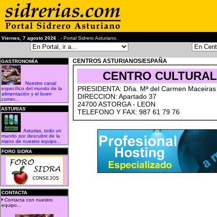
Viernes, 7 agosto 2026
. - Portal Sidrero Asturiano.
CENTROS ASTURIANOS/ESPAÑA
GASTRONOMÍA
CENTRO CULTURAL
Nuestro canal
PRESIDENTA: Dña. Mª del Carmen Maceiras 
específico del mundo de la
alimentación y el buen
DIRECCION: Apartado 37
comer...
24700 ASTORGA - LEON
ASTURIAS
TELEFONO Y FAX: 987 61 79 76
Asturias, todo un
mundo por descubrir de la
mano de nuestro equipo...
FORO SIDRA
CONTACTA
Contacta con nuestro
equipo...