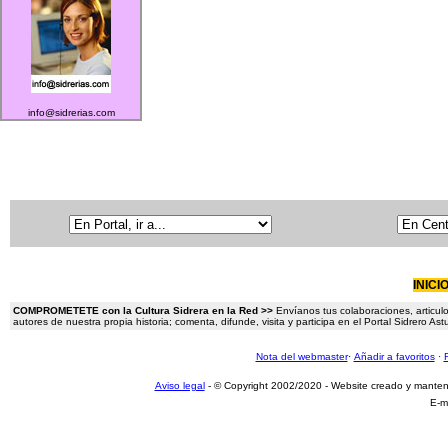
info@sidrerias.com
INICI
COMPROMETETE con la Cultura Sidrera en la Red >>
Envíanos tus colaboraciones, articulo
autores de nuestra propia historia; comenta, difunde, visita y participa en el Portal Sidrero A
Nota del webmaster
·
Añadir a favoritos
·
Aviso legal
- © Copyright 2002/2020 - Website creado y mante
E-m