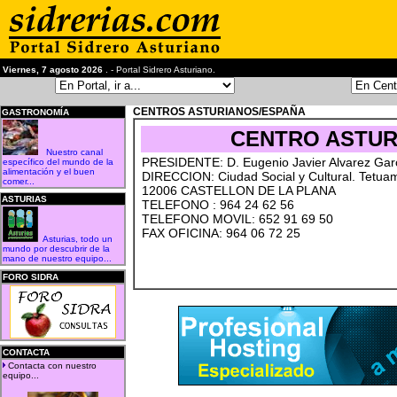
Viernes, 7 agosto 2026
. - Portal Sidrero Asturiano.
CENTROS ASTURIANOS/ESPAÑA
GASTRONOMÍA
CENTRO ASTUR
Nuestro canal
PRESIDENTE: D. Eugenio Javier Alvarez Gar
específico del mundo de la
alimentación y el buen
DIRECCION: Ciudad Social y Cultural. Tetua
comer...
12006 CASTELLON DE LA PLANA
ASTURIAS
TELEFONO : 964 24 62 56
TELEFONO MOVIL: 652 91 69 50
FAX OFICINA: 964 06 72 25
Asturias, todo un
mundo por descubrir de la
mano de nuestro equipo...
FORO SIDRA
CONTACTA
Contacta con nuestro
equipo...