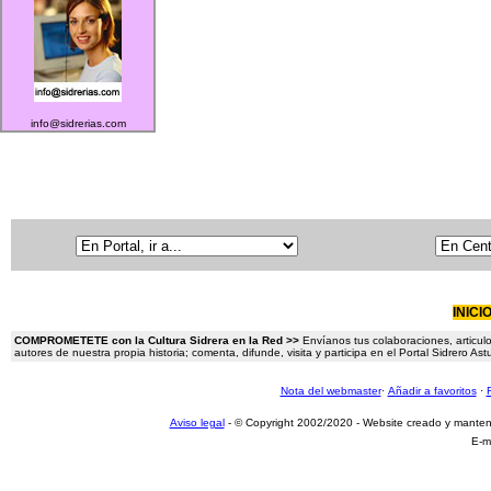
info@sidrerias.com
INICI
COMPROMETETE con la Cultura Sidrera en la Red >>
Envíanos tus colaboraciones, articulo
autores de nuestra propia historia; comenta, difunde, visita y participa en el Portal Sidrero A
Nota del webmaster
·
Añadir a favoritos
·
Aviso legal
- © Copyright 2002/2020 - Website creado y mante
E-m