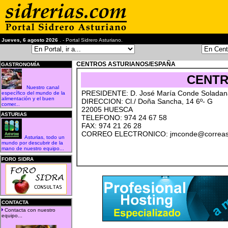
Jueves, 6 agosto 2026
. - Portal Sidrero Asturiano.
CENTROS ASTURIANOS/ESPAÑA
GASTRONOMÍA
CENTR
Nuestro canal
PRESIDENTE: D. José María Conde Soladan
específico del mundo de la
alimentación y el buen
DIRECCION: Cl./ Doña Sancha, 14 6º- G
comer...
22005 HUESCA
ASTURIAS
TELEFONO: 974 24 67 58
FAX: 974 21 26 28
CORREO ELECTRONICO: jmconde@correa
Asturias, todo un
mundo por descubrir de la
mano de nuestro equipo...
FORO SIDRA
CONTACTA
Contacta con nuestro
equipo...