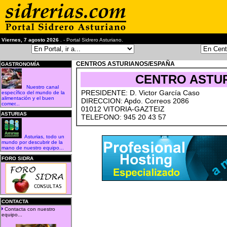
Viernes, 7 agosto 2026
. - Portal Sidrero Asturiano.
CENTROS ASTURIANOS/ESPAÑA
GASTRONOMÍA
CENTRO ASTUR
Nuestro canal
PRESIDENTE: D. Victor García Caso
específico del mundo de la
alimentación y el buen
DIRECCION: Apdo. Correos 2086
comer...
01012 VITORIA-GAZTEIZ
ASTURIAS
TELEFONO: 945 20 43 57
Asturias, todo un
mundo por descubrir de la
mano de nuestro equipo...
FORO SIDRA
CONTACTA
Contacta con nuestro
equipo...