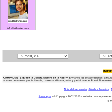
info@sidrerias.com
INICI
COMPROMETETE con la Cultura Sidrera en la Red >>
Envíanos tus colaboraciones, articulo
autores de nuestra propia historia; comenta, difunde, visita y participa en el Portal Sidrero A
Nota del webmaster
·
Añadir a favoritos
·
Aviso legal
- © Copyright 2002/2020 - Website creado y mante
E-m