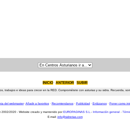
INICIO
ANTERIOR
SUBIR
·
·
s, trabajos e ideas para crecer en la RED. Comprométete con asturias y su sidra. Recuerda, somos
ta del webmaster
·
Añadir a favoritos
·
Recomiendanos
·
Publicidad
·
Enlázanos
·
Poner como ini
t 2002/2020 - Website creado y mantenido por
EUROPAGINAS S.L.
-
Información general
-
Térmi
E-mail:
info@sidrerias.com