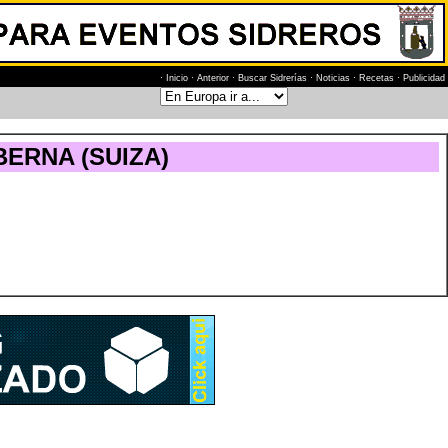
·
Inicio
·
Anterior
·
Buscar Sidrerías
·
Noticias
·
Recetas
·
Publicidad
ERNA (SUIZA)