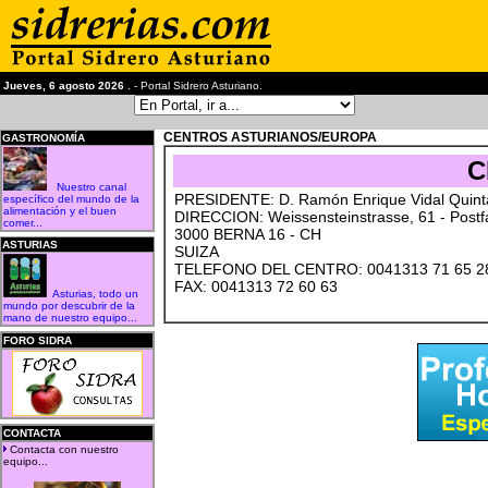
Jueves, 6 agosto 2026
. - Portal Sidrero Asturiano.
CENTROS ASTURIANOS/EUROPA
GASTRONOMÍA
C
Nuestro canal
PRESIDENTE: D. Ramón Enrique Vidal Quin
específico del mundo de la
alimentación y el buen
DIRECCION: Weissensteinstrasse, 61 - Postf
comer...
3000 BERNA 16 - CH
ASTURIAS
SUIZA
TELEFONO DEL CENTRO: 0041313 71 65 2
FAX: 0041313 72 60 63
Asturias, todo un
mundo por descubrir de la
mano de nuestro equipo...
FORO SIDRA
CONTACTA
Contacta con nuestro
equipo...