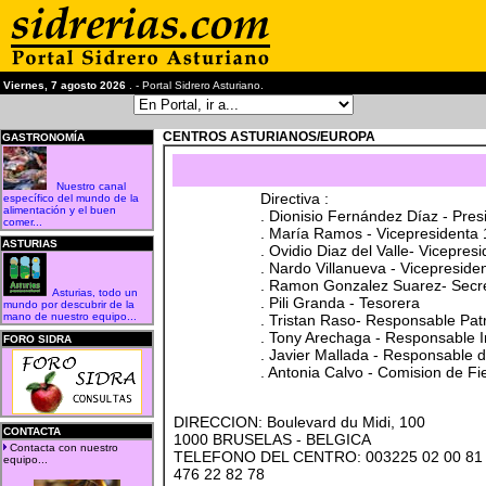
Viernes, 7 agosto 2026
. - Portal Sidrero Asturiano.
CENTROS ASTURIANOS/EUROPA
GASTRONOMÍA
Nuestro canal
Directiva :
específico del mundo de la
alimentación y el buen
. Dionisio Fernández Díaz - Pres
comer...
. María Ramos - Vicepresidenta 
ASTURIAS
. Ovidio Diaz del Valle- Vicepres
. Nardo Villanueva - Vicepreside
. Ramon Gonzalez Suarez- Secre
Asturias, todo un
. Pili Granda - Tesorera
mundo por descubrir de la
mano de nuestro equipo...
. Tristan Raso- Responsable Pat
. Tony Arechaga - Responsable I
FORO SIDRA
. Javier Mallada - Responsable d
. Antonia Calvo - Comision de Fi
DIRECCION: Boulevard du Midi, 100
CONTACTA
1000 BRUSELAS - BELGICA
Contacta con nuestro
TELEFONO DEL CENTRO: 003225 02 00 81 - P
equipo...
476 22 82 78