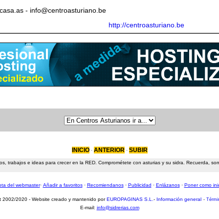
a.as - info@centroasturiano.be
http://centroasturiano.be
INICIO
ANTERIOR
SUBIR
·
·
s, trabajos e ideas para crecer en la RED. Comprométete con asturias y su sidra. Recuerda, somos
ta del webmaster
·
Añadir a favoritos
·
Recomiendanos
·
Publicidad
·
Enlázanos
·
Poner como ini
t 2002/2020 - Website creado y mantenido por
EUROPAGINAS S.L.
-
Información general
-
Térmi
E-mail:
info@sidrerias.com