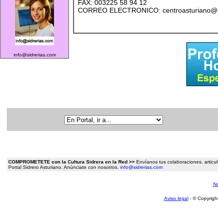
FAX: 003225 58 94 12
CORREO ELECTRONICO: centroasturiano@cas
info@sidrerias.com
COMPROMETETE con la Cultura Sidrera en la Red >>
Envíanos tus colaboraciones, articulo
Portal Sidrero Asturiano. Anúnciate con nosotros.
info@sidrerias.com
No
Aviso legal
- © Copyrigh