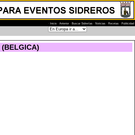
·
Inicio
·
Anterior
·
Buscar Sidrerías
·
Noticias
·
Recetas
·
Publicidad
(BELGICA)