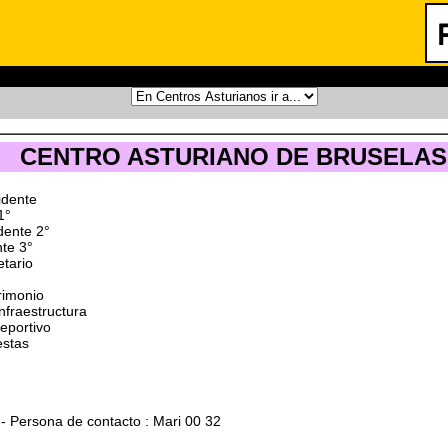
CENTRO ASTURIANO DE BRUSELAS 
idente
1°
idente 2°
nte 3°
tario
rimonio
nfraestructura
eportivo
estas
ersona de contacto : Mari 00 32