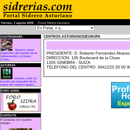
Viernes, 7 agosto 2026
. - Portal Sidrero Asturiano.
CENTROS ASTURIANOS/EUROPA
GASTRONOMÍA
Nuestro canal
PRESIDENTE: D. Roberto Fernández Alvarez
específico del mundo de la
alimentación y el buen
DIRECCION: 105 Boulevard de la Cluse
comer...
1205 GINEBRA - SUIZA
ASTURIAS
TELEFONO DEL CENTRO: 0041223 20 00 9
Asturias, todo un
mundo por descubrir de la
mano de nuestro equipo...
FORO SIDRA
CONTACTA
Contacta con nuestro
equipo...