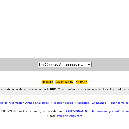
INICIO
ANTERIOR
SUBIR
·
·
s, trabajos e ideas para crecer en la RED. Comprométete con asturias y su sidra. Recuerda, somos
ta del webmaster
·
Añadir a favoritos
·
Recomiendanos
·
Publicidad
·
Enlázanos
·
Poner como ini
t 2002/2020 - Website creado y mantenido por
EUROPAGINAS S.L.
-
Información general
-
Térmi
E-mail:
info@sidrerias.com