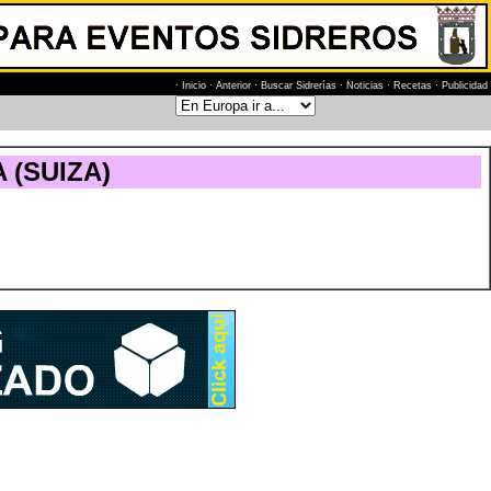
·
Inicio
·
Anterior
·
Buscar Sidrerías
·
Noticias
·
Recetas
·
Publicidad
 (SUIZA)