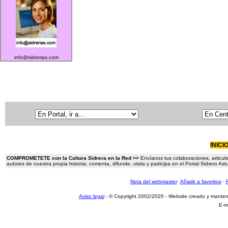
info@sidrerias.com
INICI
COMPROMETETE con la Cultura Sidrera en la Red >>
Envíanos tus colaboraciones, articulo
autores de nuestra propia historia; comenta, difunde, visita y participa en el Portal Sidrero A
Nota del webmaster
·
Añadir a favoritos
·
Aviso legal
- © Copyright 2002/2020 - Website creado y mante
E-m