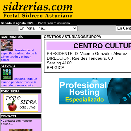
Sábado, 8 agosto 2026
. - Portal Sidrero Asturiano.
CENTROS ASTURIANOS/EUROPA
GASTRONOMÍA
CENTRO CULTUR
Nuestro canal
PRESIDENTE: D. Vicente González Alvarez
específico del mundo de la
alimentación y el buen
DIRECCION: Rue des Tendeurs, 68
comer...
Seraing 4100
ASTURIAS
BELGICA
Asturias, todo un
mundo por descubrir de la
mano de nuestro equipo...
FORO SIDRA
CONTACTA
Contacta con nuestro
equipo...