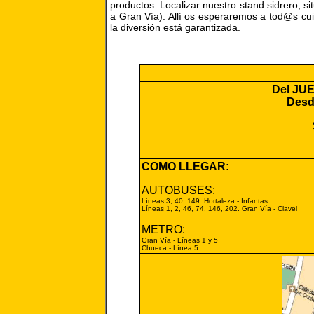
productos. Localizar nuestro stand sidrero, si
a Gran Vía). Allí os esperaremos a tod@s cu
la diversión está garantizada.
Del JU
Desde
COMO LLEGAR:
AUTOBUSES:
Líneas 3, 40, 149. Hortaleza - Infantas
Líneas 1, 2, 46, 74, 146, 202. Gran Vía - Clavel
METRO:
Gran Vía - Líneas 1 y 5
Chueca - Línea 5