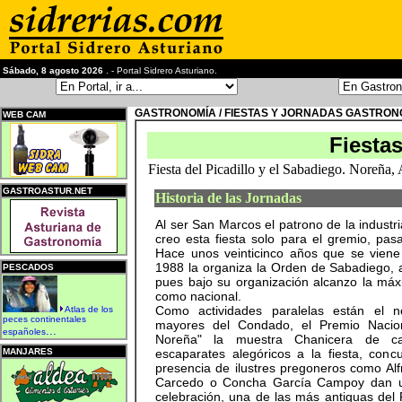
Sábado, 8 agosto 2026
. - Portal Sidrero Asturiano.
GASTRONOMÍA / FIESTAS Y JORNADAS GASTRO
WEB CAM
Fiesta
Fiesta del Picadillo y el Sabadiego. Noreña, 
GASTROASTUR.NET
Historia de las Jornadas
Al ser San Marcos el patrono de la industr
creo esta fiesta solo para el gremio, pas
Hace unos veinticinco años que se viene 
1988 la organiza la Orden de Sabadiego, a
PESCADOS
pues bajo su organización alcanzo la máxi
como nacional.
Como actividades paralelas están el 
Atlas de los
peces continentales
mayores del Condado, el Premio Nacio
...
españoles
Noreña" la muestra Chanicera de car
MANJARES
escaparates alegóricos a la fiesta, concu
presencia de ilustres pregoneros como Al
Carcedo o Concha García Campoy dan un
celebración, una de las más antiguas del 