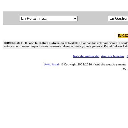
INICI
COMPROMETETE con la Cultura Sidrera en la Red >>
Envíanos tus colaboraciones, articulo
autores de nuestra propia historia; comenta, difunde, visita y participa en el Portal Sidrero A
Nota del webmaster
·
Añadir a favoritos
·
Aviso legal
- © Copyright 2002/2020 - Website creado y mante
E-m