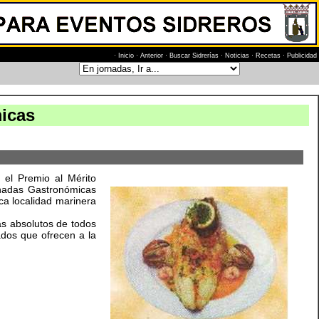
·
Inicio
·
Anterior
·
Buscar Sidrerías
·
Noticias
·
Recetas
·
Publicidad
icas
 el Premio al Mérito
rnadas Gastronómicas
ca localidad marinera
as absolutos de todos
ados que ofrecen a la