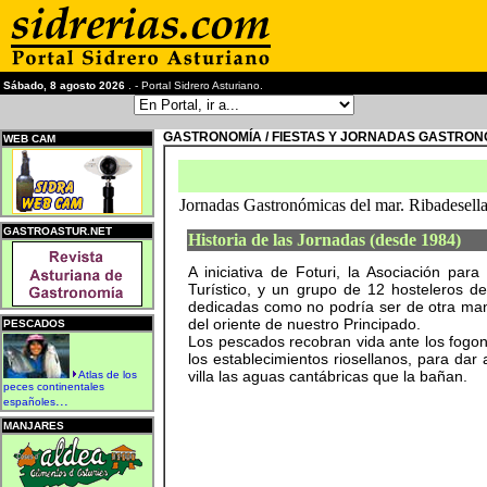
Sábado, 8 agosto 2026
. - Portal Sidrero Asturiano.
GASTRONOMÍA / FIESTAS Y JORNADAS GASTRO
WEB CAM
Jornadas Gastronómicas del mar. Ribadesel
GASTROASTUR.NET
Historia de las Jornadas (desde 1984)
A iniciativa de Foturi, la Asociación pa
Turístico, y un grupo de 12 hosteleros d
dedicadas como no podría ser de otra mane
del oriente de nuestro Principado.
PESCADOS
Los pescados recobran vida ante los fogon
los establecimientos riosellanos, para da
villa las aguas cantábricas que la bañan.
Atlas de los
peces continentales
...
españoles
MANJARES