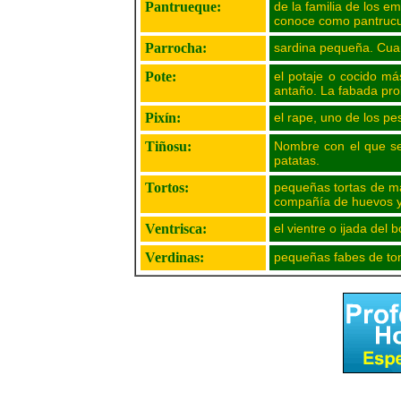
Pantrueque:
de la familia de los e
conoce como pantrucu
Parrocha:
sardina pequeña. Cua
Pote:
el potaje o cocido má
antaño. La fabada pro
Pixín:
el rape, uno de los pe
Tiñosu:
Nombre con el que se 
patatas.
Tortos:
pequeñas tortas de maí
compañía de huevos y d
Ventrisca:
el vientre o ijada del
Verdinas:
pequeñas fabes de tona