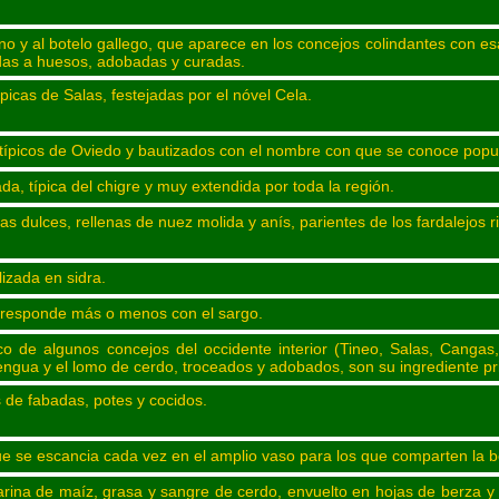
ciano y al botelo gallego, que aparece en los concejos colindantes con
das a huesos, adobadas y curadas.
ípicas de Salas, festejadas por el nóvel Cela.
típicos de Oviedo y bautizados con el nombre con que se conoce popu
da, típica del chigre y muy extendida por toda la región.
s dulces, rellenas de nuez molida y anís, parientes de los fardalejos r
lizada en sidra.
rresponde más o menos con el sargo.
co de algunos concejos del occidente interior (Tineo, Salas, Canga
ngua y el lomo de cerdo, troceados y adobados, son su ingrediente pri
de fabadas, potes y cocidos.
que se escancia cada vez en el amplio vaso para los que comparten la b
 harina de maíz, grasa y sangre de cerdo, envuelto en hojas de berza