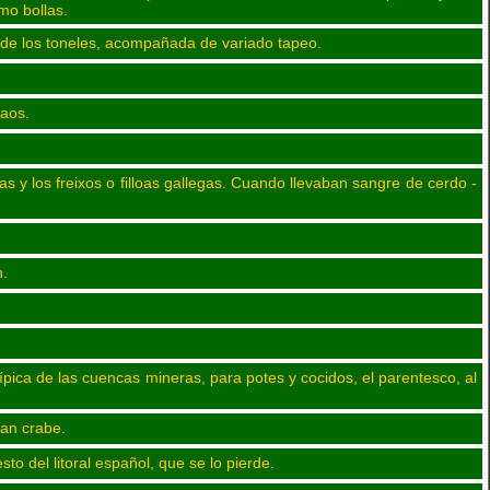
mo bollas.
esde los toneles, acompañada de variado tapeo.
zaos.
as y los freixos o filloas gallegas. Cuando llevaban sangre de cerdo -
n.
pica de las cuencas mineras, para potes y cocidos, el parentesco, al
man crabe.
to del litoral español, que se lo pierde.