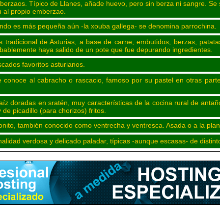
mberzaos. Típico de Llanes, añade huevo, pero sin berza ni sangre. Se
 al propio emberzao.
ndo es más pequeña aún -la xouba gallega- se denomina parrochina.
s tradicional de Asturias, a base de carne, embutidos, berzas, patat
bablemente haya salido de un pote que fue depurando ingredientes.
scados favoritos asturianos.
conoce al cabracho o rascacio, famoso por su pastel en otras parte
z doradas en sratén, muy características de la cocina rural de antaño
e picadillo (para chorizos) fritos.
 bonito, también conocido como ventrecha y ventresca. Asada o a la pl
lidad verdosa y delicado paladar, típicas -aunque escasas- de distint