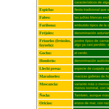
característicos de al
Espicha:
fiesta tradicional que
Fabes:
las judías blancas excl
Fariñona:
embutido típico de la 
Fréjoles:
denominación asturian
Frisuelos (freíoslos,
postre típico de carna
algo ya casi perdido- 
fayuela):
Gochu:
el cerdo.
Hombrín:
denominación autóctona
Llechi presa:
especie de cuajada az
Marañueles:
macizas galletas de h
Moscancia:
variante más o menos f
menos nominal, con la
Ñocla:
También, aunque más r
Oricios:
erizos de mar, con raz