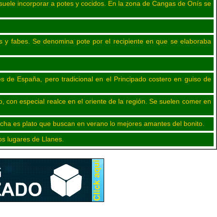
 suele incorporar a potes y cocidos. En la zona de Cangas de Onís se
as y fabes. Se denomina pote por el recipiente en que se elaboraba
s de España, pero tradicional en el Principado costero en guiso de
, con especial realce en el oriente de la región. Se suelen comer en
ancha es plato que buscan en verano lo mejores amantes del bonito.
os lugares de Llanes.