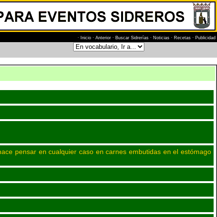
·
Inicio
·
Anterior
·
Buscar Sidrerías
·
Noticias
·
Recetas
·
Publicidad
 hace pensar en cualquier caso en carnes embutidas en el estómago