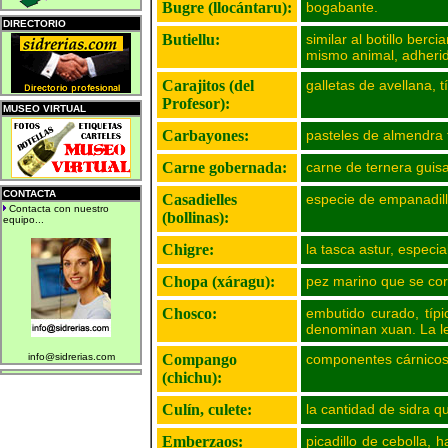
Bugre (llocántaru):
bogabante.
DIRECTORIO
Butiellu:
similar al botillo ber
mismo animal, adheri
Carajitos (del
galletas de avellana, t
Profesor):
MUSEO VIRTUAL
Carbayones:
pasteles de almendra 
Carne gobernada:
carne de ternera guisa
CONTACTA
Casadielles
especie de empanadilla
Contacta con nuestro
(bollinas):
equipo...
Chigre:
la tasca astur, especia
Chopa (xáragu):
pez marino que se co
Chosco:
embutido curado, típi
denominan xuan. La le
info@sidrerias.com
Compango
componentes cárnicos 
(chichu):
Culín, culete:
la cantidad de sidra 
Emberzaos:
picadillo de cebolla,