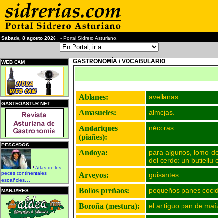
Sábado, 8 agosto 2026
. - Portal Sidrero Asturiano.
GASTRONOMÍA / VOCABULARIO
WEB CAM
Ablanes:
avellanas
GASTROASTUR.NET
Amasueles:
almejas.
Andariques
nécoras
(piañes):
PESCADOS
Andoya:
para algunos, lomo d
del cerdo: un butiellu
Atlas de los
peces continentales
Arveyos:
guisantes.
...
españoles
Bollos preñaos:
pequeños panes cocido
MANJARES
Boroña (mestura):
el antiguo pan de maíz