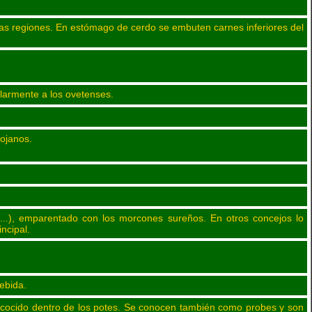
 esas regiones. En estómago de cerdo se embuten carnes inferiores del
larmente a los ovetenses.
iojanos.
s,...), emparentado con los morcones sureños. En otros concejos lo
ncipal.
ebida.
 y cocido dentro de los potes. Se conocen también como probes y son