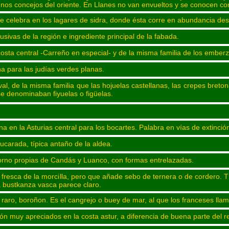
gunos concejos del oriente. En Llanes no van envueltos y se conocen co
 se celebra en los lagares de sidra, donde ésta corre en abundancia d
usivas de la región e ingrediente principal de la fabada.
costa central -Carreño en especial- y de la misma familia de los ember
a para las judías verdes planas.
val, de la misma familia que las hojuelas castellanas, las crepes breton
se denominaban fiyuelas o figüelas.
 en la Asturias central para los bocartes. Palabra en vías de extinció
ucarada, típica antaño de la aldea.
orno propias de Candás y Luanco, con formas entrelazadas.
resca de la morcilla, pero que añade sebo de ternera o de cordero. Tí
 bustkanza vasca parece claro.
aro, boroñon. Es el cangrejo o buey de mar, al que los franceses lla
ón muy apreciados en la costa astur, a diferencia de buena parte del res