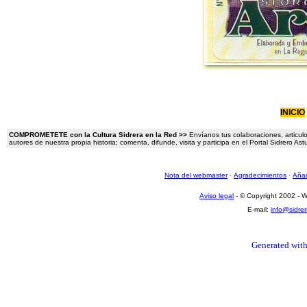
INICIO
COMPROMETETE con la Cultura Sidrera en la Red >>
Envíanos tus colaboraciones, articulo
autores de nuestra propia historia; comenta, difunde, visita y participa en el Portal Sidrero A
Nota del webmaster
·
Agradecimientos
·
Añad
Aviso legal
- © Copyright 2002 -
E-mail:
info@sidre
Generated with