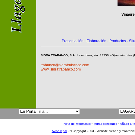
Vinagre
Presentación
·
Elaboración
·
Productos
·
Sit
SIDRA TRABANCO, S.A.
Lavandera, s/n. 33350 - Gijón - Asturias
trabanco@sidratrabanco.com
www. sidratrabanco.com
Nota del webmaster
·
Agradecimientos
·
Añadir a fa
Aviso legal
- © Copyright 2003 - Website creado y manteni