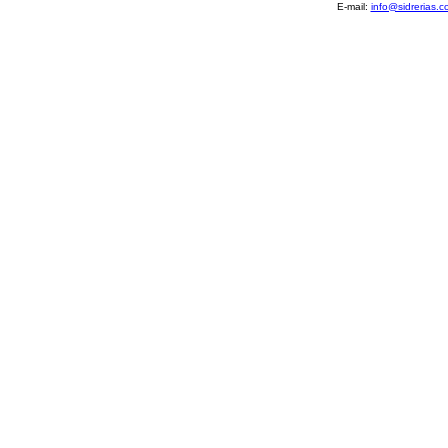
E-mail:
info@sidrerias.c