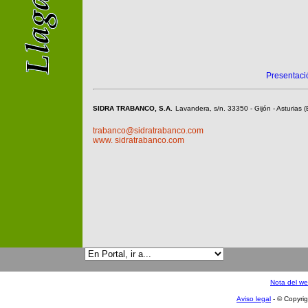
Presentaci
SIDRA TRABANCO, S.A.
Lavandera, s/n. 33350 - Gijón - Asturias
trabanco@sidratrabanco.com
www. sidratrabanco.com
Nota del w
Aviso legal
- © Copyri