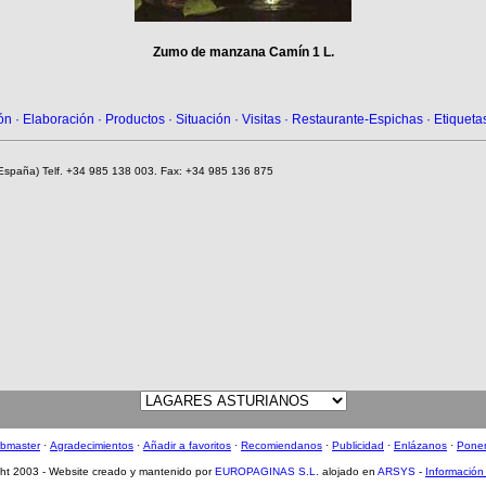
Zumo de manzana Camín 1 L.
ón
·
Elaboración
·
Productos
·
Situación
·
Visitas
·
Restaurante-Espichas
·
Etiqueta
 (España) Telf. +34 985 138 003. Fax: +34 985 136 875
ebmaster
·
Agradecimientos
·
Añadir a favoritos
·
Recomiendanos
·
Publicidad
·
Enlázanos
·
Poner
ght 2003 - Website creado y mantenido por
EUROPAGINAS S.L.
alojado en
ARSYS
-
Información