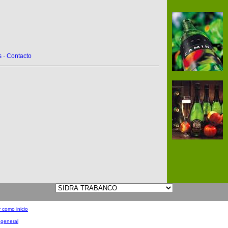
s
·
Contacto
 como inicio
 general