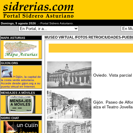
Domingo, 9 agosto 2026
. - Portal Sidrero Asturiano.
MUSEO VIRTUAL /FOTOS RETRO/CIUDADES-PUEB
MAPA ASTURIAS
GIJON.ORG
Oviedo. Vista parcial
Gijón, la capital de
la costa verde asturiana.
Accede desde gijon.org a su
puerta virtual en Internet.
MENSAJES A MÓVILES
Gijón. Paseo de Alfo
alza el Teatro Jovell
SIDRO CHAT