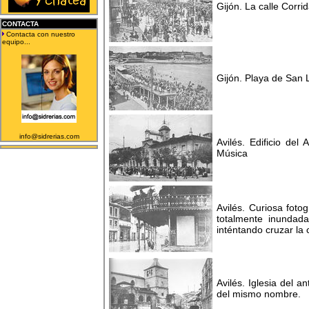
Gijón. La calle Corri
CONTACTA
Contacta con nuestro
equipo...
Gijón. Playa de San 
info@sidrerias.com
Avilés. Edificio de
Música
Avilés. Curiosa foto
totalmente inundad
inténtando cruzar la 
Avilés. Iglesia del 
del mismo nombre.